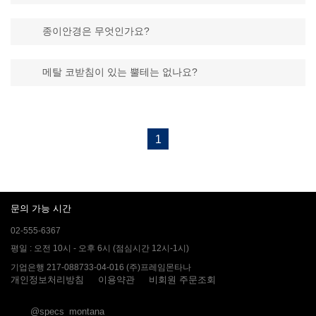
종이안경은 무엇인가요?
메탈 코받침이 있는 뿔테는 없나요?
1
문의 가능 시간
02-555-6367
평일 : 오전 10시 - 오후 6시 (점심시간 12시-1시)
기업은행 217-088733-04-016 (주)프레임몬타나
개인정보처리방침
이용약관
비회원 주문조회
@specs_montana