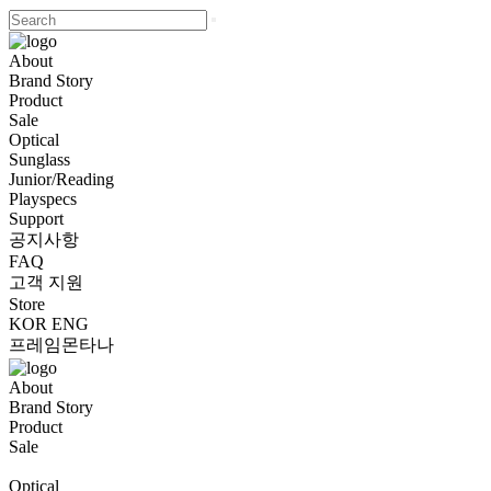
About
Brand Story
Product
Sale
Optical
Sunglass
Junior/Reading
Playspecs
Support
공지사항
FAQ
고객 지원
Store
KOR
ENG
프레임몬타나
About
Brand Story
Product
Sale
Optical