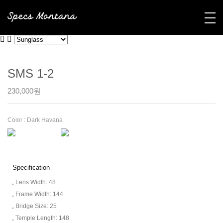
SOLD OUT
SMS 1-2
230,000원
Color :
Dark Havana
Specification
Lens Width: 48
Frame Width: 144
Bridge Size: 25
Temple Length: 148