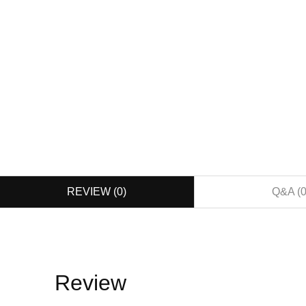
REVIEW (
0
)
Q&A (
Review