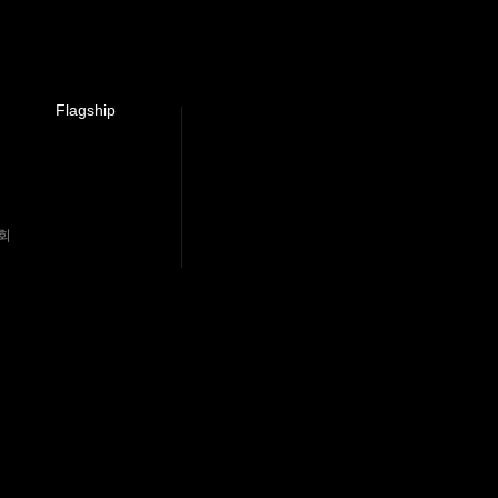
Flagship
회