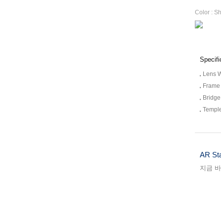
Color :
Sh
Specifi
Lens W
Frame 
Bridge
Temple
AR Sta
지금 